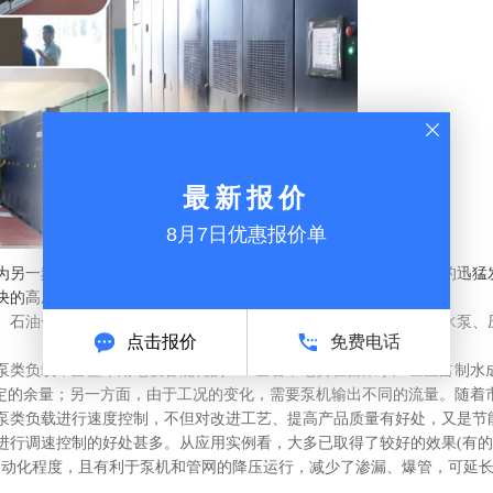
最新报价
8月7日优惠报价单
为另一频率的电能控制装置。随着现代电力电子技术和
微电子
技术的迅猛
决的高压问题，近年来通过器件串联或单元串联得到了很好的解决。
、石油化工、市政供水、冶金钢铁、电力能源等行业的各种
风机
、
水泵
、
点击报价
免费电话
泵类负载，占整个用电设备能耗的40%左右，电费在自来水厂甚至占制水
一定的余量；另一方面，由于工况的变化，需要泵机输出不同的流量。随着
泵类负载进行速度控制，不但对改进工艺、提高产品质量有好处，又是节
进行调速控制的好处甚多。从应用实例看，大多已取得了较好的效果(有
高了自动化程度，且有利于泵机和管网的降压运行，减少了渗漏、爆管，可延