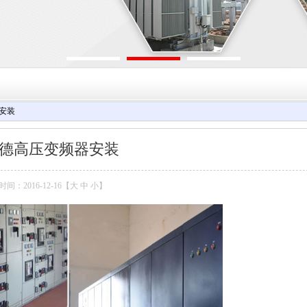
安装
德高压变频器安装
间：2016-12-16【
大
中
小
】